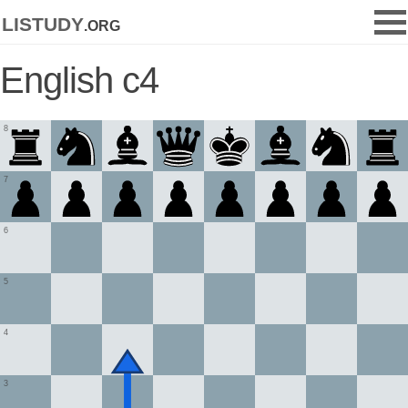
listudy
.org
English c4
8
7
6
5
4
3