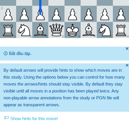
2
1
A
B
C
D
E
F
G
H
🞫
🛈
Bắt đầu tập.
🞫
By default arrows will provide hints to show which moves are in
this study. Using the options below you can control for how many
moves the arrows/hints should stay visible. By default they stay
visible until all moves in a position has been played twice. Any
non-playable arrow annotations from the study or PGN file will
appear as transparent arrows.
Show hints for this move!