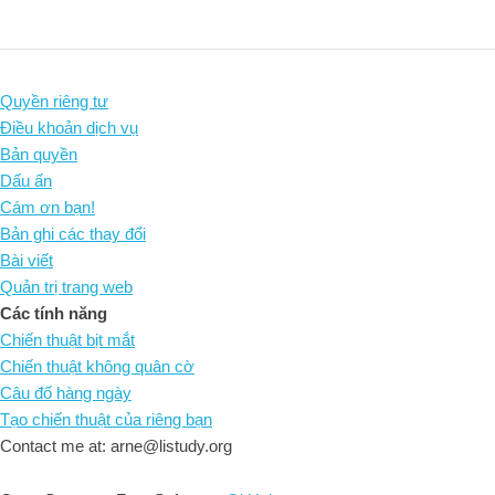
Quyền riêng tư
Điều khoản dịch vụ
Bản quyền
Dấu ấn
Cám ơn bạn!
Bản ghi các thay đổi
Bài viết
Quản trị trang web
Các tính năng
Chiến thuật bịt mắt
Chiến thuật không quân cờ
Câu đố hàng ngày
Tạo chiến thuật của riêng bạn
Contact me at: arne@listudy.org