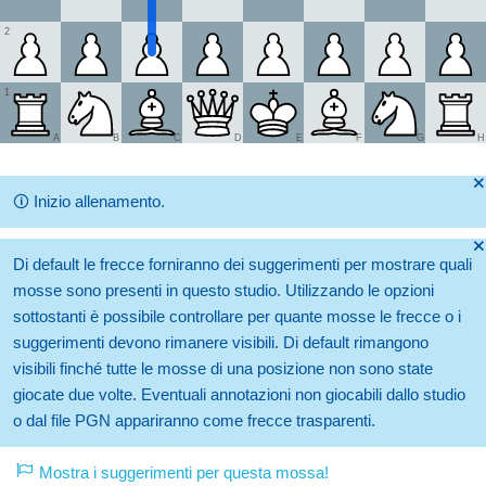
2
1
A
B
C
D
E
F
G
H
🞫
🛈
Inizio allenamento.
🞫
Di default le frecce forniranno dei suggerimenti per mostrare quali
mosse sono presenti in questo studio. Utilizzando le opzioni
sottostanti è possibile controllare per quante mosse le frecce o i
suggerimenti devono rimanere visibili. Di default rimangono
visibili finché tutte le mosse di una posizione non sono state
giocate due volte. Eventuali annotazioni non giocabili dallo studio
o dal file PGN appariranno come frecce trasparenti.
Mostra i suggerimenti per questa mossa!