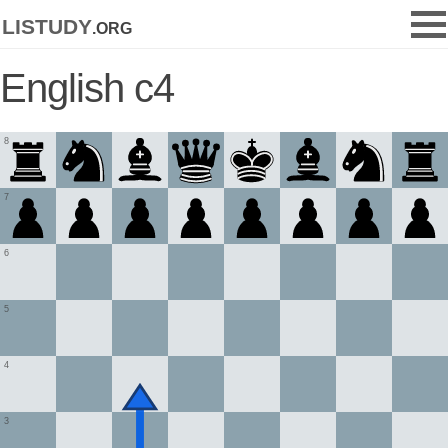
listudy
.org
English c4
8
7
6
5
4
3