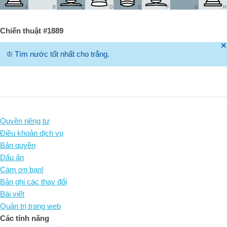
A
B
C
D
E
F
G
H
Chiến thuật #1889
🞫
♔
Tìm nước tốt nhất cho trắng.
Quyền riêng tư
Điều khoản dịch vụ
Bản quyền
Dấu ấn
Cám ơn bạn!
Bản ghi các thay đổi
Bài viết
Quản trị trang web
Các tính năng