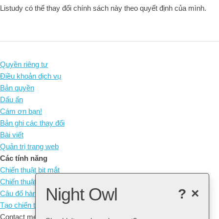
Listudy có thể thay đổi chính sách này theo quyết định của mình.
Quyền riêng tư
Điều khoản dịch vụ
Bản quyền
Dấu ấn
Cám ơn bạn!
Bản ghi các thay đổi
Bài viết
Quản trị trang web
Các tính năng
Chiến thuật bịt mắt
Chiến thuật không quân cờ
Night Owl
?
×
Câu đố hàng ngày
Tạo chiến thuật của riêng bạn
Contact me at: arne@listudy.org