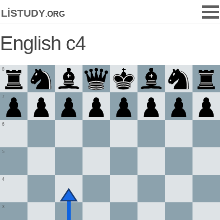
listudy
.org
English c4
8
7
6
5
4
3