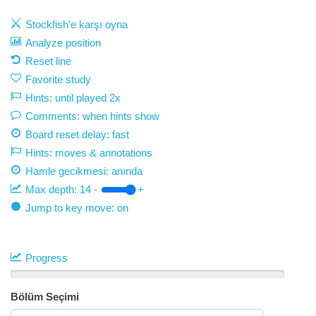
Stockfish'e karşı oyna
Analyze position
Reset line
Favorite study
Hints: until played 2x
Comments: when hints show
Board reset delay: fast
Hints: moves & annotations
Hamle gecikmesi:
anında
Max depth:
14
-
+
Jump to key move: on
Progress
Bölüm Seçimi