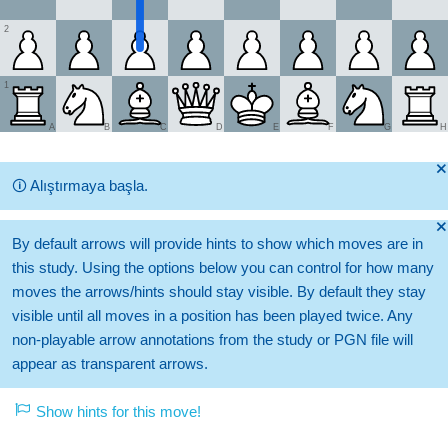
2
1
A
B
C
D
E
F
G
H
🞫
🛈
Alıştırmaya başla.
🞫
By default arrows will provide hints to show which moves are in
this study. Using the options below you can control for how many
moves the arrows/hints should stay visible. By default they stay
visible until all moves in a position has been played twice. Any
non-playable arrow annotations from the study or PGN file will
appear as transparent arrows.
Show hints for this move!