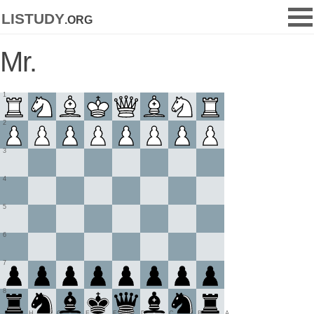
listudy
.org
Mr.
1
2
3
4
5
6
7
8
H
G
F
E
D
C
B
A