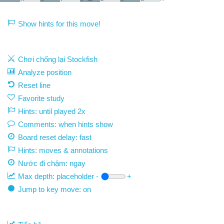
Show hints for this move!
Chơi chống lại Stockfish
Analyze position
Reset line
Favorite study
Hints: until played 2x
Comments: when hints show
Board reset delay: fast
Hints: moves & annotations
Nước đi chậm:
ngay
Max depth:
placeholder
-
+
Jump to key move: on