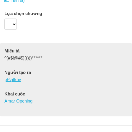
Tiến bộ
Lựa chọn chương
Miêu tả
^(#$!@#$)(()))******
Người tạo ra
pPzjtkhv
Khai cuộc
Amar Opening