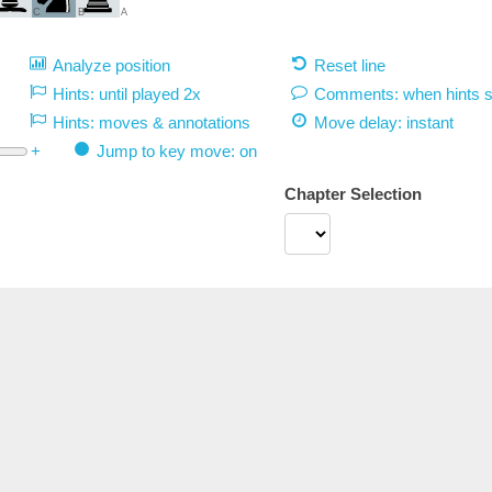
C
B
A
Analyze position
Reset line
Hints: until played 2x
Comments: when hints 
Hints: moves & annotations
Move delay:
instant
+
Jump to key move: on
Chapter Selection