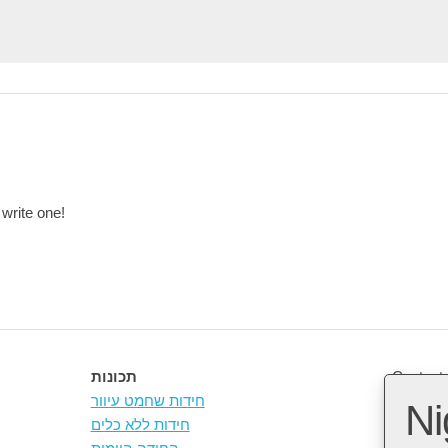
 write one!
Contact 
תכונות
חידות שחמט עיוור
Ni
חידות ללא כלים
Open So