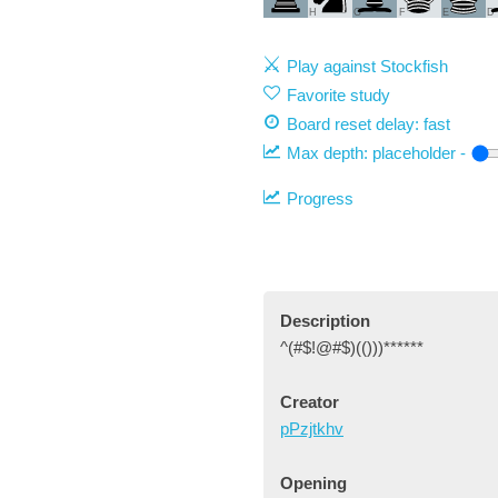
H
G
F
E
D
Play against Stockfish
Favorite study
Board reset delay: fast
Max depth:
placeholder
-
Progress
Description
^(#$!@#$)(()))******
Creator
pPzjtkhv
Opening