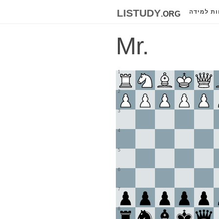
listudy
.org
ות למידה
Mr.
1
2
3
4
5
6
7
8