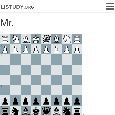
listudy
.org
Mr.
1
2
3
4
5
6
7
8
H
G
F
E
D
C
B
A