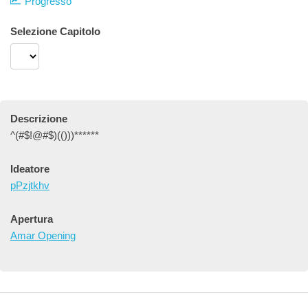
Progresso
Selezione Capitolo
Descrizione
^(#$!@#$)(()))******
Ideatore
pPzjtkhv
Apertura
Amar Opening