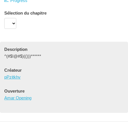
Progress
Sélection du chapitre
Description
^(#$!@#$)(()))******
Créateur
pPzjtkhv
Ouverture
Amar Opening