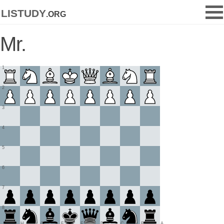
listudy
.org
Mr.
1
2
3
4
5
6
7
8
H
G
F
E
D
C
B
A