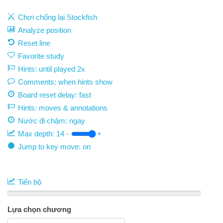
Chơi chống lại Stockfish
Analyze position
Reset line
Favorite study
Hints: until played 2x
Comments: when hints show
Board reset delay: fast
Hints: moves & annotations
Nước đi chậm:
ngay
Max depth:
14
-
+
Jump to key move: on
Tiến bộ
Lựa chọn chương