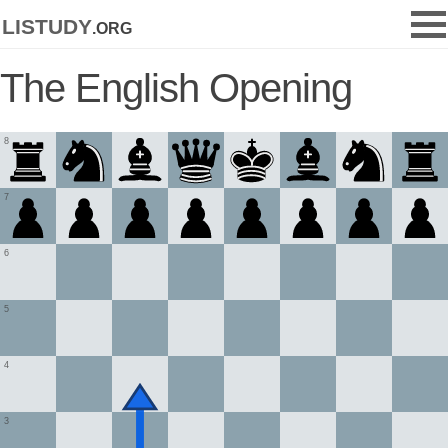
listudy
.org
The English Opening
8
7
6
5
4
3