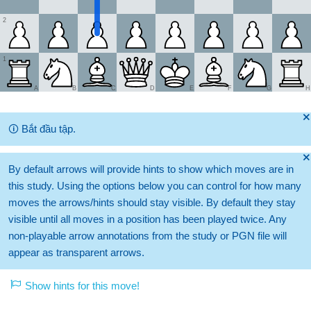
2
1
A
B
C
D
E
F
G
H
🞫
🛈
Bắt đầu tập.
🞫
By default arrows will provide hints to show which moves are in
this study. Using the options below you can control for how many
moves the arrows/hints should stay visible. By default they stay
visible until all moves in a position has been played twice. Any
non-playable arrow annotations from the study or PGN file will
appear as transparent arrows.
Show hints for this move!