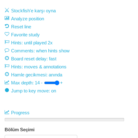
Stockfish'e karşı oyna
Analyze position
Reset line
Favorite study
Hints: until played 2x
Comments: when hints show
Board reset delay: fast
Hints: moves & annotations
Hamle gecikmesi:
anında
Max depth:
14
-
+
Jump to key move: on
Progress
Bölüm Seçimi