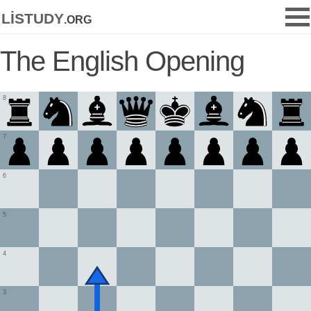
listudy
.org
The English Opening
8
7
6
5
4
3