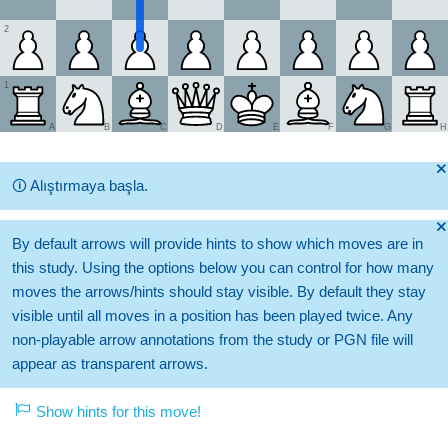
2
1
A
B
C
D
E
F
G
H
🞫
🛈
Alıştırmaya başla.
🞫
By default arrows will provide hints to show which moves are in
this study. Using the options below you can control for how many
moves the arrows/hints should stay visible. By default they stay
visible until all moves in a position has been played twice. Any
non-playable arrow annotations from the study or PGN file will
appear as transparent arrows.
Show hints for this move!