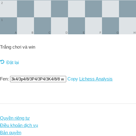
2
1
A
B
C
D
E
F
G
H
Trắng chơi và
win
Đặt lại
Fen:
Copy
Lichess Analysis
Quyền riêng tư
Điều khoản dịch vụ
Bản quyền