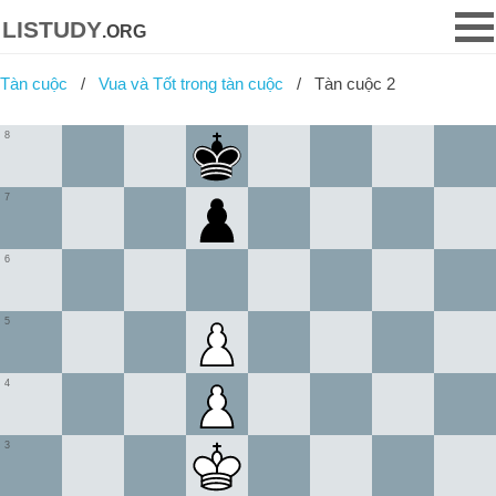
listudy
.org
Tàn cuộc
Vua và Tốt trong tàn cuộc
Tàn cuộc 2
8
7
6
5
4
3