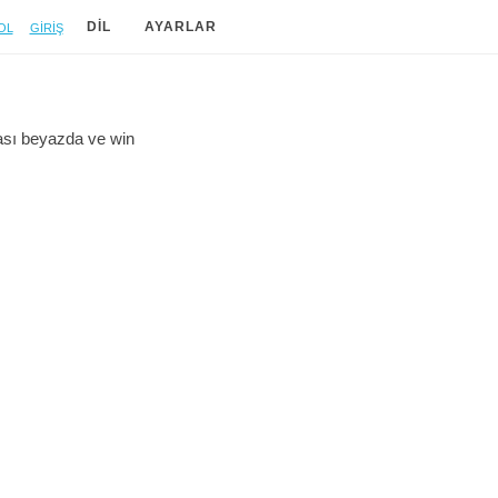
ol
Giriş
DIL
AYARLAR
ası beyazda ve
win