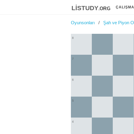
listudy
.org
ÇALIŞM
Oyunsonları
Şah ve Piyon O
8
7
6
5
4