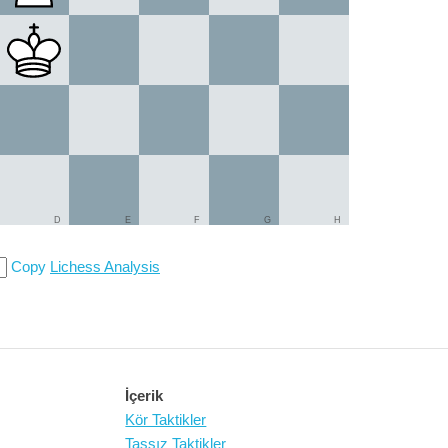
D
E
F
G
H
Copy
Lichess Analysis
İçerik
Kör Taktikler
Taşsız Taktikler