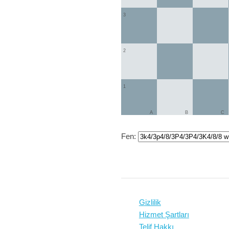
3
2
1
A
B
C
Fen:
Gizlilik
Hizmet Şartları
Telif Hakkı