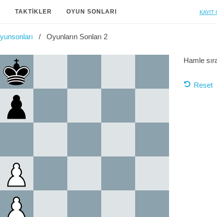
Kayıt 
A
TAKTIKLER
OYUN SONLARI
yunsonları
Oyunların Sonları 2
Hamle sır
Reset