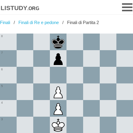
listudy
.org
Finali
Finali di Re e pedone
Finali di Partita 2
8
7
6
5
4
3