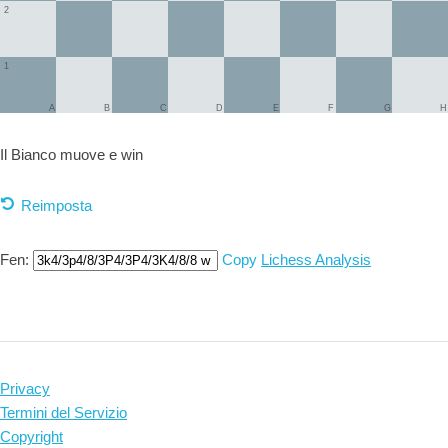
2
1
A
B
C
D
E
F
G
H
Il Bianco muove e
win
Reimposta
Fen:
Copy
Lichess Analysis
Privacy
Termini del Servizio
Copyright