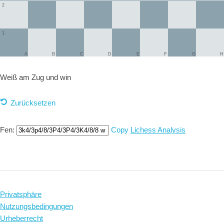
2
1
A
B
C
D
E
F
G
H
Weiß am Zug und
win
Zurücksetzen
Fen:
Copy
Lichess Analysis
Privatsphäre
Nutzungsbedingungen
Urheberrecht