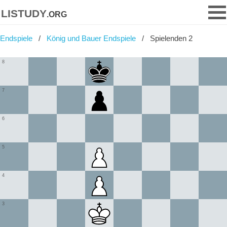
listudy
.org
Endspiele
König und Bauer Endspiele
Spielenden 2
8
7
6
5
4
3