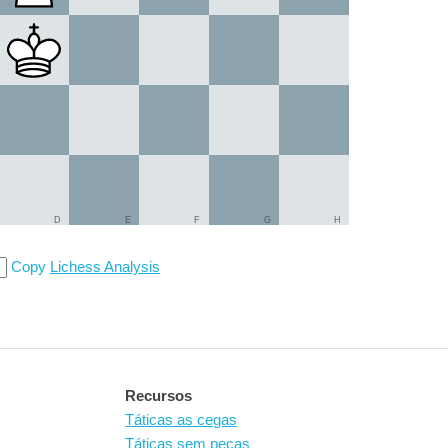
D
E
F
G
H
Copy
Lichess Analysis
Recursos
Táticas as cegas
Táticas sem peças