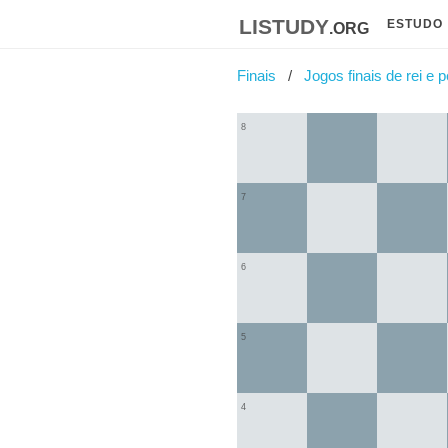
listudy
.org
ESTUDO
Finais
Jogos finais de rei e 
8
7
6
5
4