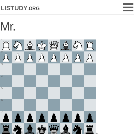
listudy
.org
Mr.
1
2
3
4
5
6
7
8
H
G
F
E
D
C
B
A