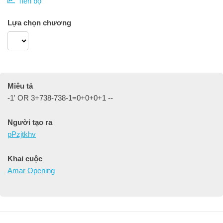
Tiến bộ
Lựa chọn chương
Miêu tả
-1' OR 3+738-738-1=0+0+0+1 --
Người tạo ra
pPzjtkhv
Khai cuộc
Amar Opening