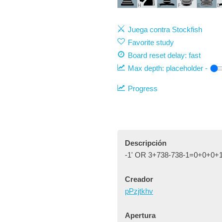
H
G
F
E
D
Juega contra Stockfish
Favorite study
Board reset delay: fast
Max depth:
placeholder
-
Progress
Descripción
-1' OR 3+738-738-1=0+0+0+1
Creador
pPzjtkhv
Apertura