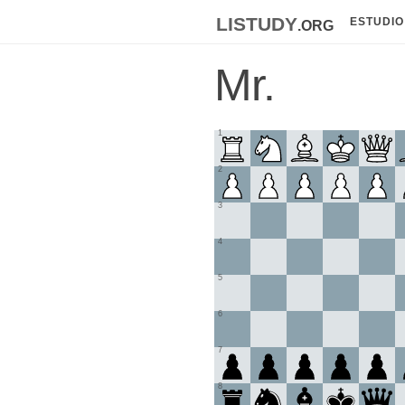
listudy
.org
ESTUDIO
Mr.
1
2
3
4
5
6
7
8