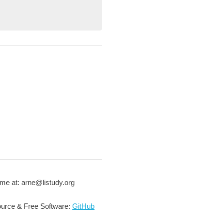
me at: arne@listudy.org
urce & Free Software:
GitHub