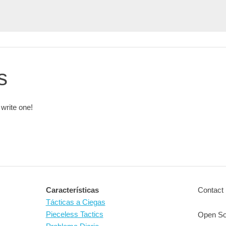
s
 write one!
Características
Contact 
Tácticas a Ciegas
Pieceless Tactics
Open So