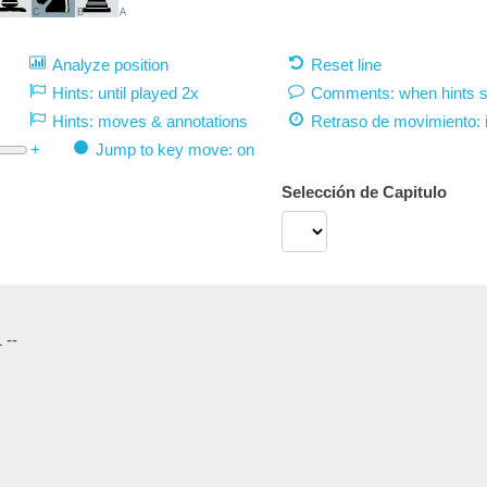
C
B
A
Analyze position
Reset line
Hints: until played 2x
Comments: when hints 
Hints: moves & annotations
Retraso de movimiento:
+
Jump to key move: on
Selección de Capitulo
 --