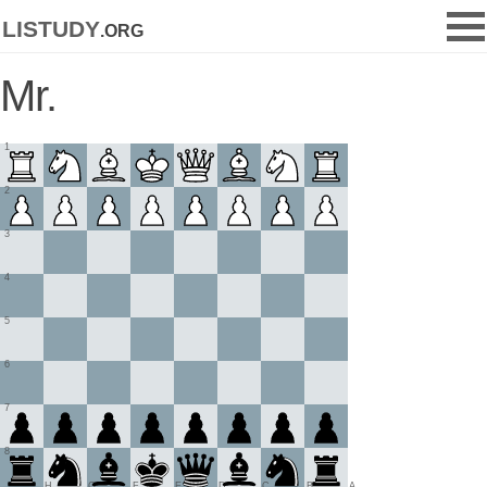
listudy
.org
Mr.
1
2
3
4
5
6
7
8
H
G
F
E
D
C
B
A