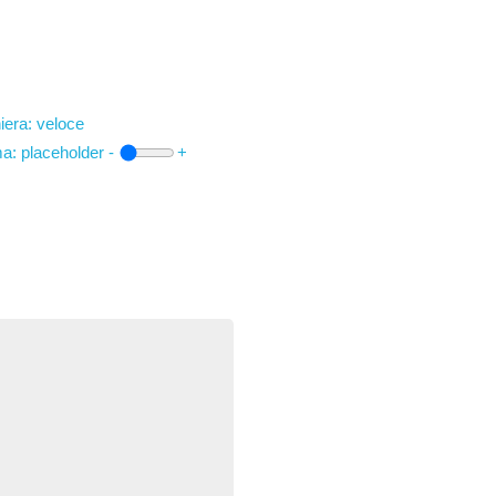
iera: veloce
ma:
placeholder
-
+