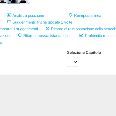
C
B
A
Analizza posizione
Reimposta linea
Suggerimenti: finché giocata 2 volte
strati i suggerimenti
Ritardo di reimpostazione della scacch
azioni
Ritardo mossa:
istantaneo
Profondità massi
vo
Selezione Capitolo
 --