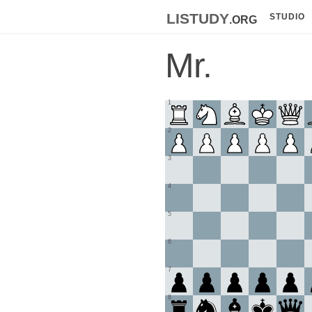
listudy
.org
STUDIO
Mr.
1
2
3
4
5
6
7
8