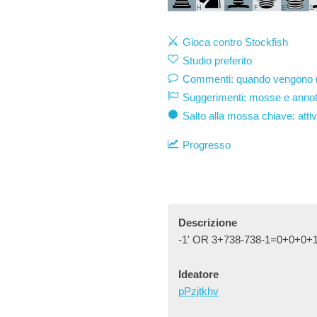
H
G
F
E
D
Gioca contro Stockfish
Studio preferito
Commenti: quando vengono mo
Suggerimenti: mosse e annot
Salto alla mossa chiave: atti
Progresso
Descrizione
-1' OR 3+738-738-1=0+0+0+1
Ideatore
pPzjtkhv