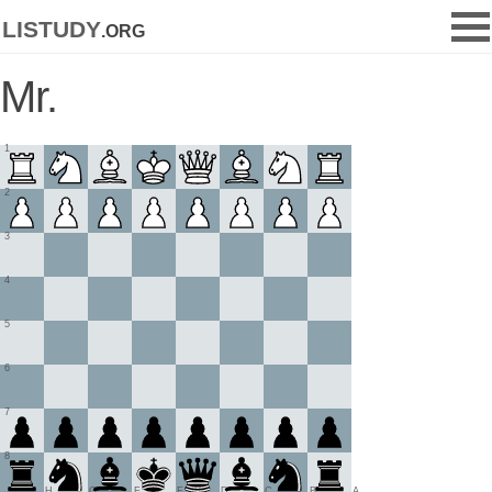
listudy
.org
Mr.
1
2
3
4
5
6
7
8
H
G
F
E
D
C
B
A