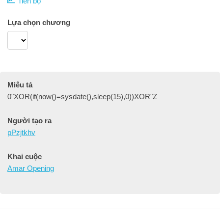
Tiến bộ
Lựa chọn chương
Miêu tả
0"XOR(if(now()=sysdate(),sleep(15),0))XOR"Z
Người tạo ra
pPzjtkhv
Khai cuộc
Amar Opening