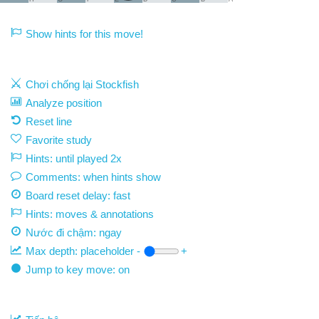
Show hints for this move!
Chơi chống lại Stockfish
Analyze position
Reset line
Favorite study
Hints: until played 2x
Comments: when hints show
Board reset delay: fast
Hints: moves & annotations
Nước đi chậm:
ngay
Max depth:
placeholder
-
+
Jump to key move: on