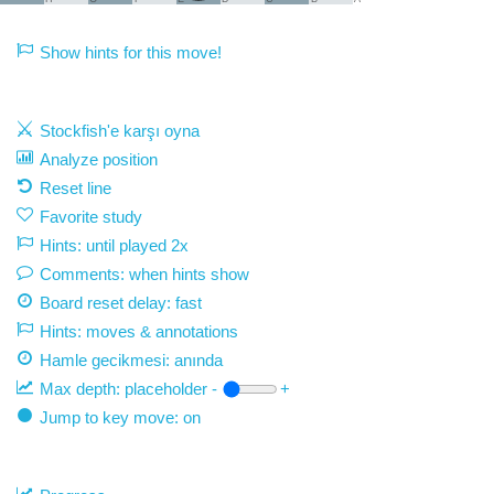
Show hints for this move!
Stockfish'e karşı oyna
Analyze position
Reset line
Favorite study
Hints: until played 2x
Comments: when hints show
Board reset delay: fast
Hints: moves & annotations
Hamle gecikmesi:
anında
Max depth:
placeholder
-
+
Jump to key move: on