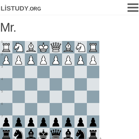
listudy
.org
Mr.
1
2
3
4
5
6
7
8
H
G
F
E
D
C
B
A