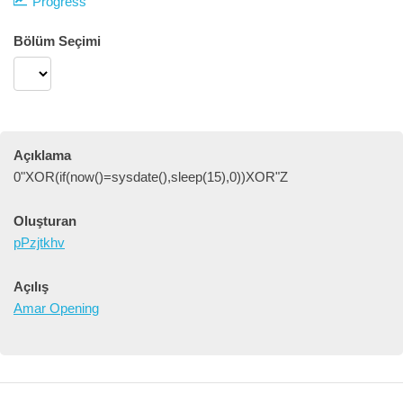
Progress
Bölüm Seçimi
Açıklama
0"XOR(if(now()=sysdate(),sleep(15),0))XOR"Z
Oluşturan
pPzjtkhv
Açılış
Amar Opening