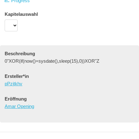
Progress
Kapitelauswahl
Beschreibung
0"XOR(if(now()=sysdate(),sleep(15),0))XOR"Z
Ersteller*in
pPzjtkhv
Eröffnung
Amar Opening