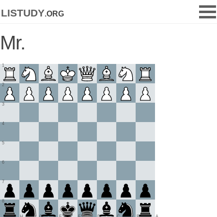
listudy
.org
Mr.
1
2
3
4
5
6
7
8
H
G
F
E
D
C
B
A