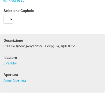
Progresso
Selezione Capitolo
Descrizione
0"XOR(if(now()=sysdate(),sleep(15),0))XOR"Z
Ideatore
pPzjtkhv
Apertura
Amar Opening