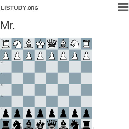
listudy
.org
Mr.
1
2
3
4
5
6
7
8
H
G
F
E
D
C
B
A