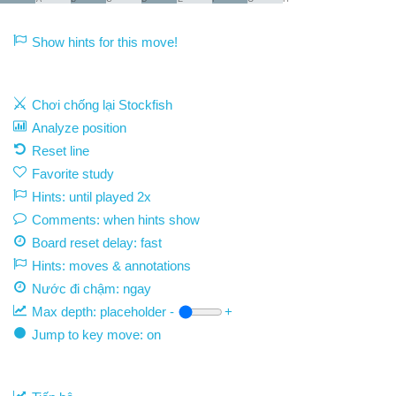
Show hints for this move!
Chơi chống lại Stockfish
Analyze position
Reset line
Favorite study
Hints: until played 2x
Comments: when hints show
Board reset delay: fast
Hints: moves & annotations
Nước đi chậm:
ngay
Max depth:
placeholder
-
+
Jump to key move: on