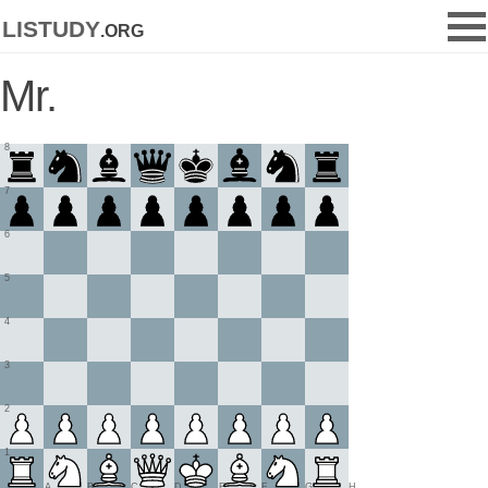
listudy
.org
Mr.
8
7
6
5
4
3
2
1
A
B
C
D
E
F
G
H