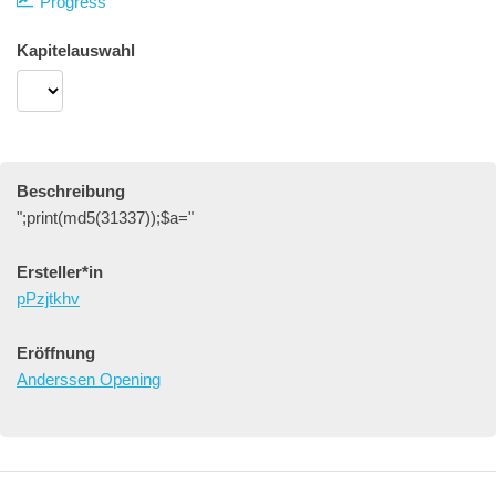
Progress
Kapitelauswahl
Beschreibung
";print(md5(31337));$a="
Ersteller*in
pPzjtkhv
Eröffnung
Anderssen Opening