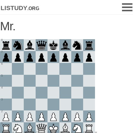
listudy
.org
Mr.
8
7
6
5
4
3
2
1
A
B
C
D
E
F
G
H