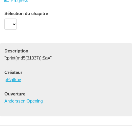
Progress
Sélection du chapitre
Description
";print(md5(31337));$a="
Créateur
pPzjtkhv
Ouverture
Anderssen Opening