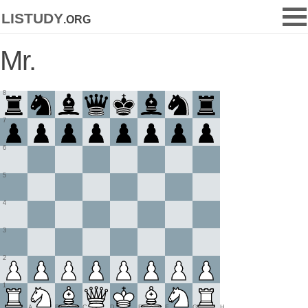
listudy
.org
Mr.
8
7
6
5
4
3
2
1
A
B
C
D
E
F
G
H