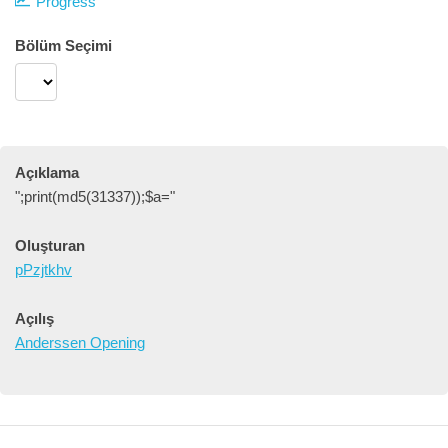
Progress
Bölüm Seçimi
Açıklama
";print(md5(31337));$a="
Oluşturan
pPzjtkhv
Açılış
Anderssen Opening