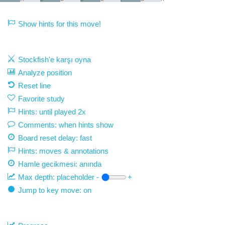
Show hints for this move!
Stockfish'e karşı oyna
Analyze position
Reset line
Favorite study
Hints: until played 2x
Comments: when hints show
Board reset delay: fast
Hints: moves & annotations
Hamle gecikmesi:
anında
Max depth:
placeholder
-
+
Jump to key move: on