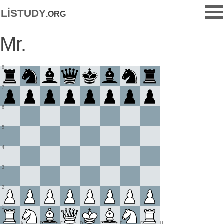
listudy
.org
Mr.
8
7
6
5
4
3
2
1
A
B
C
D
E
F
G
H