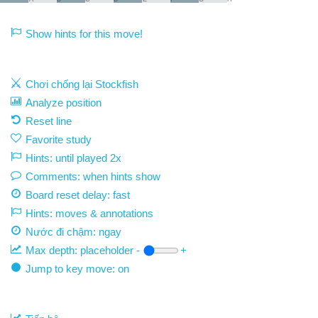
Show hints for this move!
Chơi chống lại Stockfish
Analyze position
Reset line
Favorite study
Hints: until played 2x
Comments: when hints show
Board reset delay: fast
Hints: moves & annotations
Nước đi chậm:
ngay
Max depth:
placeholder
-
+
Jump to key move: on