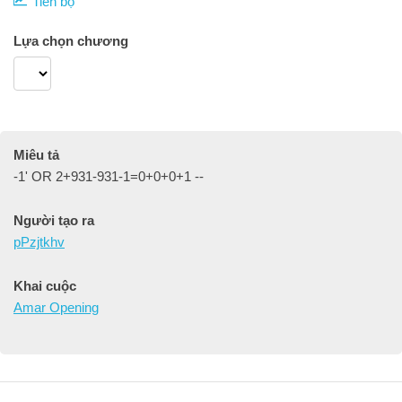
Tiến bộ
Lựa chọn chương
Miêu tả
-1' OR 2+931-931-1=0+0+0+1 --
Người tạo ra
pPzjtkhv
Khai cuộc
Amar Opening