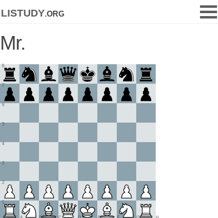
listudy
.org
Mr.
8
7
6
5
4
3
2
1
A
B
C
D
E
F
G
H