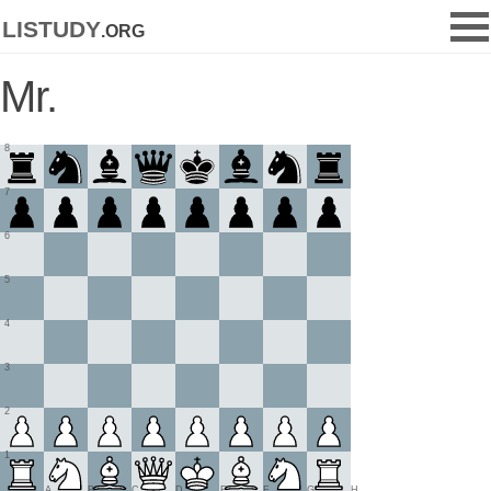
listudy
.org
Mr.
8
7
6
5
4
3
2
1
A
B
C
D
E
F
G
H