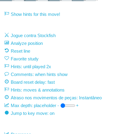
Show hints for this move!
Jogue contra Stockfish
Analyze position
Reset line
Favorite study
Hints: until played 2x
Comments: when hints show
Board reset delay: fast
Hints: moves & annotations
Atraso nos movimentos de peças:
Instantâneo
Max depth:
placeholder
-
+
Jump to key move: on