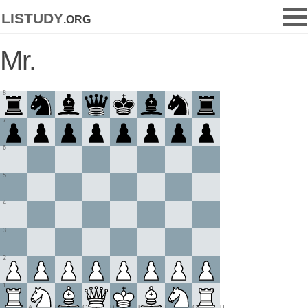
listudy
.org
Mr.
8
7
6
5
4
3
2
1
A
B
C
D
E
F
G
H