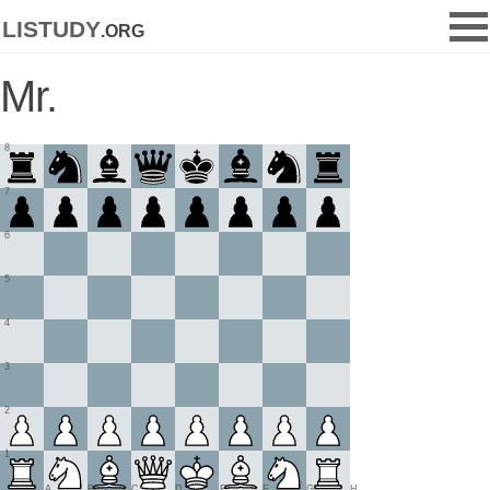
listudy
.org
Mr.
8
7
6
5
4
3
2
1
A
B
C
D
E
F
G
H