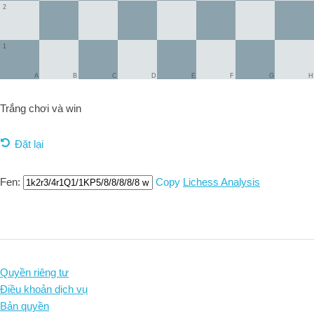
2
1
A
B
C
D
E
F
G
H
Trắng chơi và
win
Đặt lại
Fen:
Copy
Lichess Analysis
Quyền riêng tư
Điều khoản dịch vụ
Bản quyền