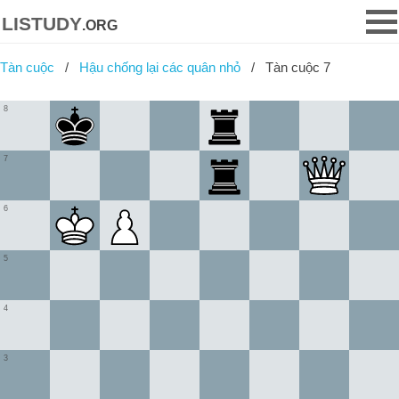
listudy
.org
Tàn cuộc
Hậu chống lại các quân nhỏ
Tàn cuộc 7
8
7
6
5
4
3