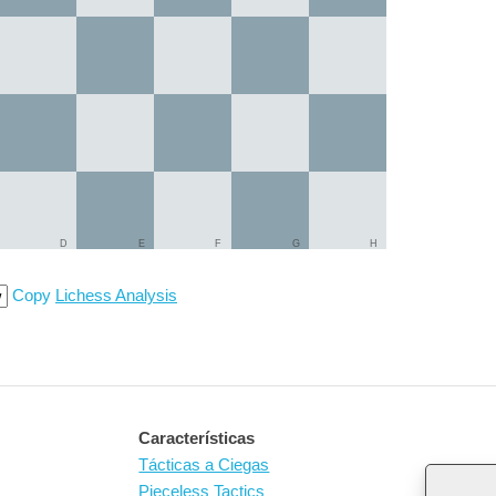
D
E
F
G
H
Copy
Lichess Analysis
Características
Tácticas a Ciegas
Pieceless Tactics