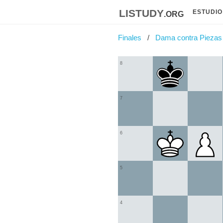
listudy
.org
ESTUDIO
Finales
Dama contra Piezas
8
7
6
5
4