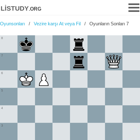
listudy
.org
Oyunsonları
Vezire karşı At veya Fil
Oyunların Sonları 7
8
7
6
5
4
3