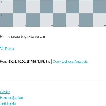
2
1
A
B
C
D
E
F
G
H
Hamle sırası beyazda ve
win
Reset
Fen:
Copy
Lichess Analysis
Gizlilik
Hizmet Şartları
Telif Hakkı