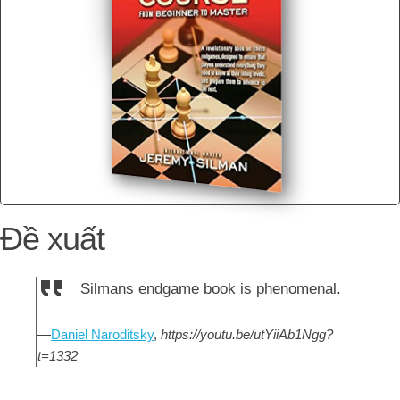
Đề xuất
Silmans endgame book is phenomenal.
—
Daniel Naroditsky
,
https://youtu.be/utYiiAb1Ngg?
t=1332