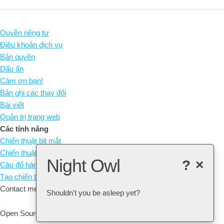
Quyền riêng tư
Điều khoản dịch vụ
Bản quyền
Dấu ấn
Cám ơn bạn!
Bản ghi các thay đổi
Bài viết
Quản trị trang web
Các tính năng
Chiến thuật bịt mắt
Chiến thuật không quân cờ
Night Owl
?
×
Câu đố hàng ngày
Tạo chiến thuật của riêng bạn
Contact me at: arne@listudy.org
Shouldn't you be asleep yet?
Open Source & Free Software:
GitHub