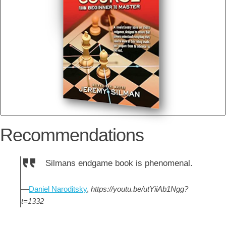
Recommendations
Silmans endgame book is phenomenal.
—
Daniel Naroditsky
,
https://youtu.be/utYiiAb1Ngg?
t=1332