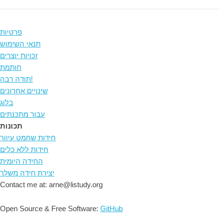
פרטיות
תנאי השימוש
זכויות יוצרים
חותמת
תודה רבה!
שינויים אחרונים
בלוג
עבור מתכנתים
תכונות
חידות שחמט עיוור
חידות ללא כלים
החידה היומית
יצירת חידה משלך
Contact me at: arne@listudy.org
Open Source & Free Software:
GitHub