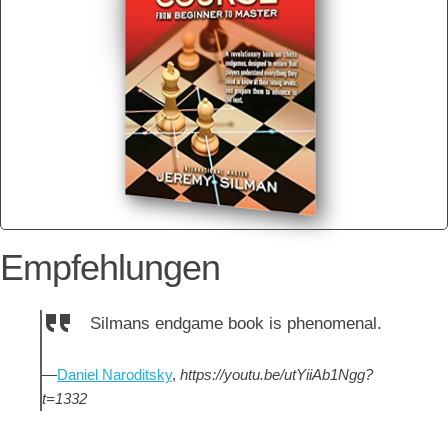
Empfehlungen
Silmans endgame book is phenomenal.
—
Daniel Naroditsky
,
https://youtu.be/utYiiAb1Ngg?
t=1332