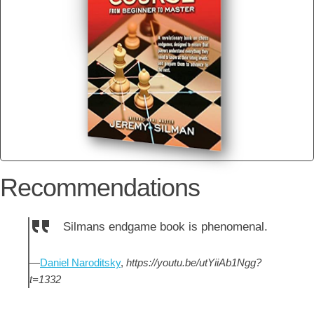
Recommendations
Silmans endgame book is phenomenal.
—
Daniel Naroditsky
,
https://youtu.be/utYiiAb1Ngg?
t=1332