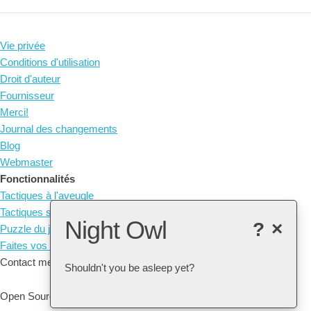
Vie privée
Conditions d'utilisation
Droit d'auteur
Fournisseur
Merci!
Journal des changements
Blog
Webmaster
Fonctionnalités
Tactiques à l'aveugle
Tactiques sans pièces
Night Owl
?
×
Puzzle du jour
Faites vos propres tactiques
Contact me at: arne@listudy.org
Shouldn't you be asleep yet?
Open Source & Free Software:
GitHub