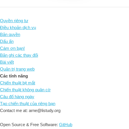
Quyền riêng tư
Điều khoản dịch vụ
Bản quyền
Dấu ấn
Cám ơn bạn!
Bản ghi các thay đổi
Bài viết
Quản trị trang web
Các tính năng
Chiến thuật bịt mắt
Chiến thuật không quân cờ
Câu đố hàng ngày
Tạo chiến thuật của riêng bạn
Contact me at: arne@listudy.org
Open Source & Free Software:
GitHub