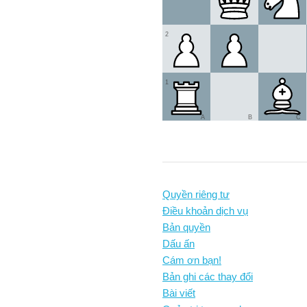
2
1
A
B
C
Quyền riêng tư
Điều khoản dịch vụ
Bản quyền
Dấu ấn
Cám ơn bạn!
Bản ghi các thay đổi
Bài viết