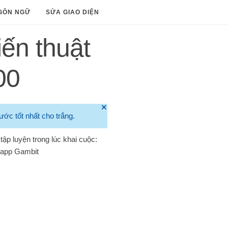
GÔN NGỮ
SỬA GIAO DIỆN
ến thuật
00
🞫
ước tốt nhất cho trắng.
tập luyện trong lúc khai cuộc:
app Gambit