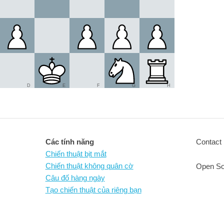
D
E
F
G
H
Các tính năng
Contact 
Chiến thuật bịt mắt
Chiến thuật không quân cờ
Open So
Câu đố hàng ngày
Tạo chiến thuật của riêng bạn