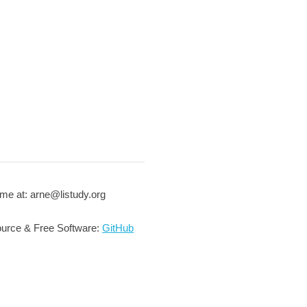
me at: arne@listudy.org
urce & Free Software:
GitHub