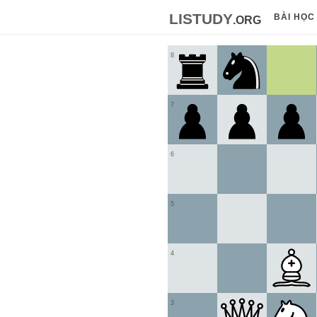
listudy
.org
BÀI HỌC
8
7
6
5
4
3