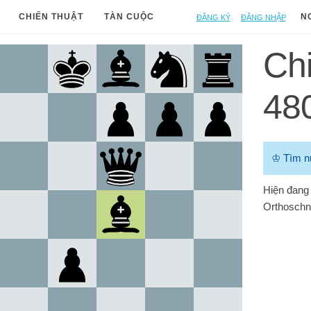
Đăng ký
Đăng nhập
CHIẾN THUẬT
TÀN CUỘC
N
Chi
48
♔
Tìm n
Hiện đang 
Orthoschn