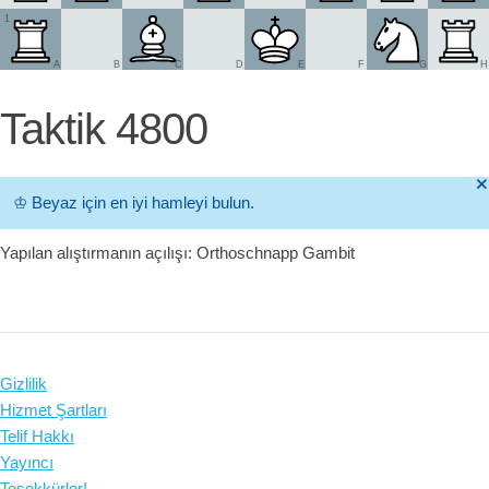
1
A
B
C
D
E
F
G
H
Taktik 4800
🞫
♔
Beyaz için en iyi hamleyi bulun.
Yapılan alıştırmanın açılışı: Orthoschnapp Gambit
Gizlilik
Hizmet Şartları
Telif Hakkı
Yayıncı
Teşekkürler!