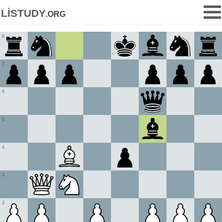
listudy
.org
8
7
6
5
4
3
2