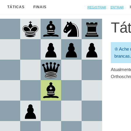
Registrar
Entrar
TÁTICAS
FINAIS
Tát
♔
Ache 
brancas.
Atualmente
Orthoschn