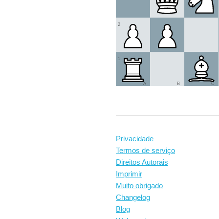
2
1
A
B
C
Privacidade
Termos de serviço
Direitos Autorais
Imprimir
Muito obrigado
Changelog
Blog