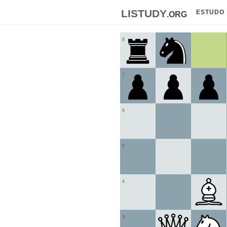
listudy
.org
ESTUDO
8
7
6
5
4
3