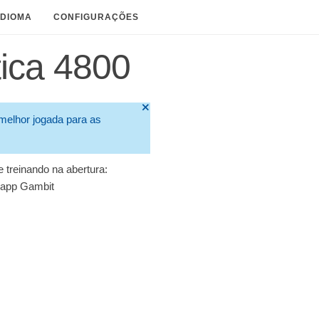
IDIOMA
CONFIGURAÇÕES
ica 4800
🞫
melhor jogada para as
 treinando na abertura:
app Gambit