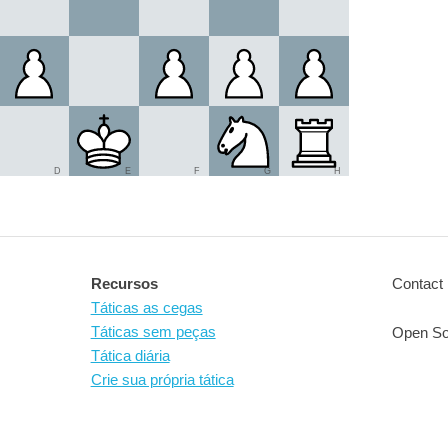
D
E
F
G
H
Recursos
Contact 
Táticas as cegas
Táticas sem peças
Open So
Tática diária
Crie sua própria tática