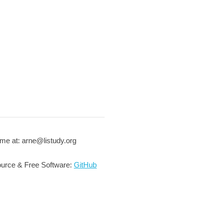
me at: arne@listudy.org
urce & Free Software:
GitHub