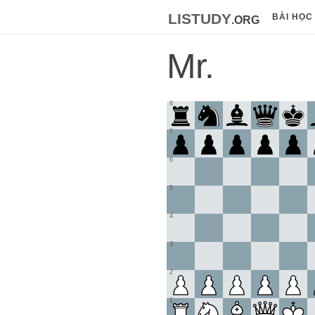
listudy
.org
BÀI HỌC
Mr.
8
7
6
5
4
3
2
1