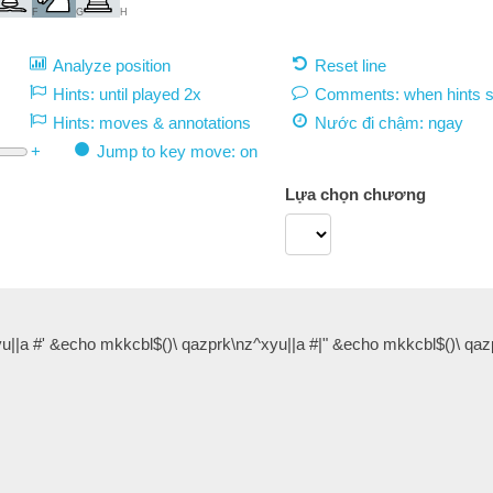
F
G
H
Analyze position
Reset line
Hints: until played 2x
Comments: when hints 
Hints: moves & annotations
Nước đi chậm:
ngay
+
Jump to key move: on
Lựa chọn chương
u||a #' &echo mkkcbl$()\ qazprk\nz^xyu||a #|" &echo mkkcbl$()\ qaz