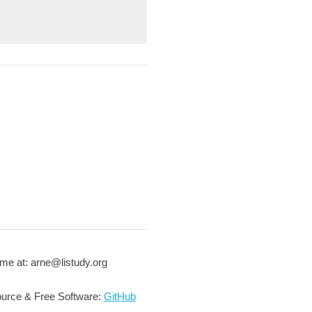
me at: arne@listudy.org
urce & Free Software:
GitHub