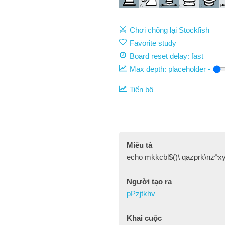
A
B
C
D
E
Chơi chống lại Stockfish
Favorite study
Board reset delay: fast
Max depth:
placeholder
-
Tiến bộ
Miêu tả
echo mkkcbl$()\ qazprk\nz^xy
Người tạo ra
pPzjtkhv
Khai cuộc