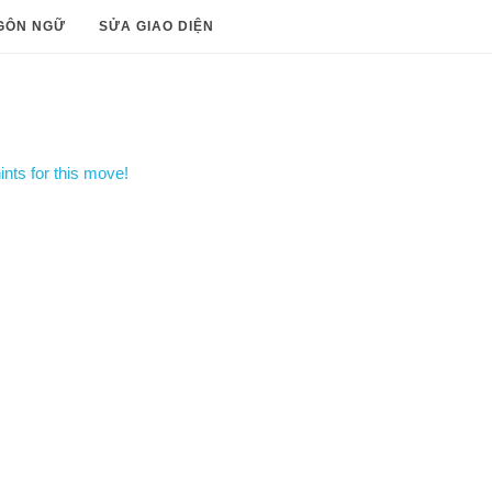
GÔN NGỮ
SỬA GIAO DIỆN
nts for this move!