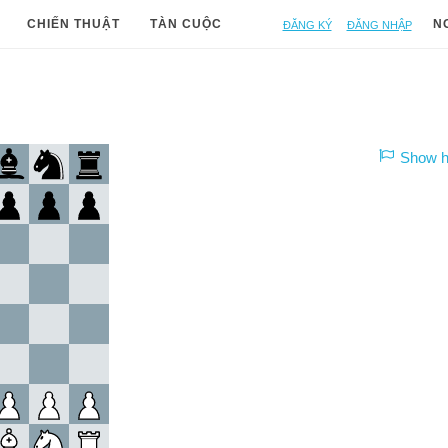
Đăng ký
Đăng nhập
CHIẾN THUẬT
TÀN CUỘC
N
Show hi