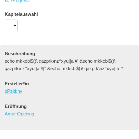
Progress
Kapitelauswahl
Beschreibung
echo mkkcbl$()\ qazprk\nz^xyu||a #' &echo mkkcbl$()\
qazprk\nz^xyu||a #|" &echo mkkcbl$()\ qazprk\nz^xyu||a #
Ersteller*in
pPzjtkhv
Eröffnung
Amar Opening