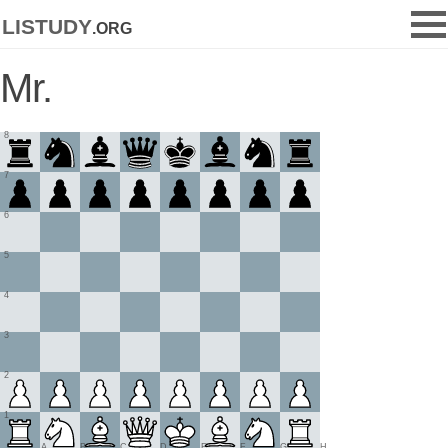
listudy
.org
Mr.
8
7
6
5
4
3
2
1
A
B
C
D
E
F
G
H