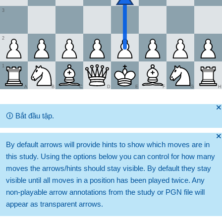
3
2
1
A
B
C
D
E
F
G
H
🞫
🛈
Bắt đầu tập.
🞫
By default arrows will provide hints to show which moves are in
this study. Using the options below you can control for how many
moves the arrows/hints should stay visible. By default they stay
visible until all moves in a position has been played twice. Any
non-playable arrow annotations from the study or PGN file will
appear as transparent arrows.