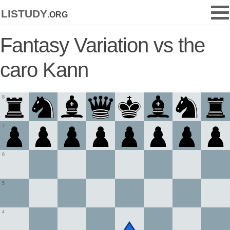
listudy
.org
Fantasy Variation vs the
caro Kann
8
7
6
5
4