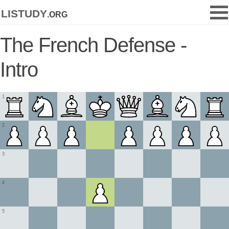
listudy
.org
The French Defense -
Intro
1
2
3
4
5