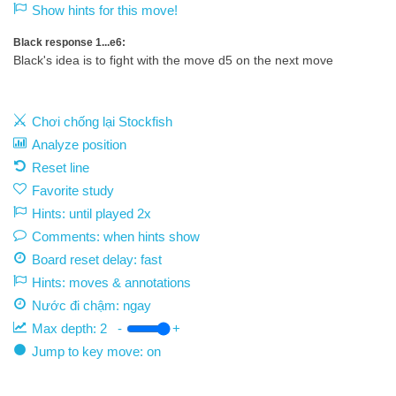
Show hints for this move!
Black response 1...e6:
Black's idea is to fight with the move d5 on the next move
Chơi chống lại Stockfish
Analyze position
Reset line
Favorite study
Hints: until played 2x
Comments: when hints show
Board reset delay: fast
Hints: moves & annotations
Nước đi chậm:
ngay
Max depth:
2
-
+
Jump to key move: on