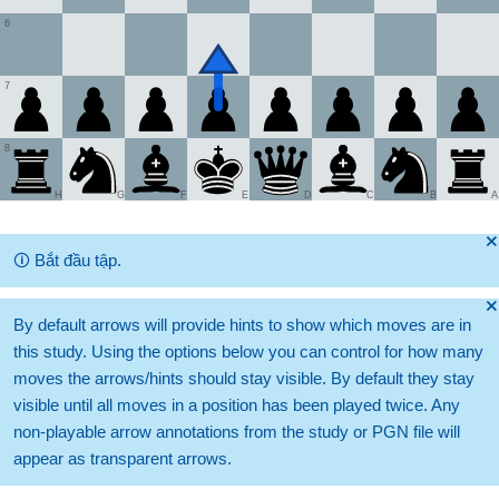
6
7
8
H
G
F
E
D
C
B
A
🞫
🛈
Bắt đầu tập.
🞫
By default arrows will provide hints to show which moves are in
this study. Using the options below you can control for how many
moves the arrows/hints should stay visible. By default they stay
visible until all moves in a position has been played twice. Any
non-playable arrow annotations from the study or PGN file will
appear as transparent arrows.