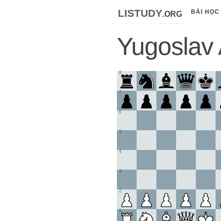
listudy
.org
BÀI HỌC
Yugoslav 
8
7
6
5
4
3
2
1