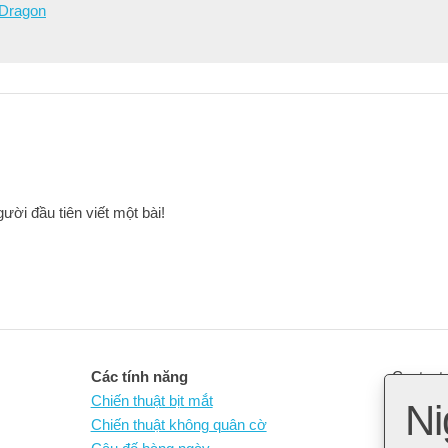
 Dragon
ười đầu tiên viết một bài!
Các tính năng
Contact 
Chiến thuật bịt mắt
Ni
Chiến thuật không quân cờ
Open So