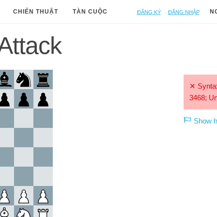
Đăng ký
Đăng nhập
CHIẾN THUẬT
TÀN CUỘC
N
Attack
✕
Syntax
3468; Un
Show hi