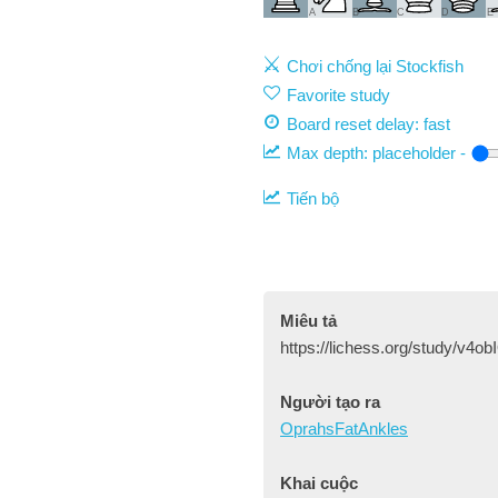
A
B
C
D
E
Chơi chống lại Stockfish
Favorite study
Board reset delay: fast
Max depth:
placeholder
-
Tiến bộ
Miêu tả
https://lichess.org/study/v4
Người tạo ra
OprahsFatAnkles
Khai cuộc