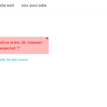
GÔN NGỮ
SỬA GIAO DIỆN
🞫
Error at line: 28, character:
expected: "/"
nts for this move!