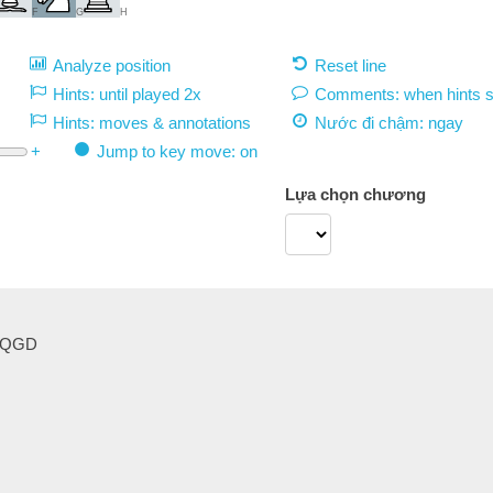
F
G
H
Analyze position
Reset line
Hints: until played 2x
Comments: when hints 
Hints: moves & annotations
Nước đi chậm:
ngay
+
Jump to key move: on
Lựa chọn chương
obIQGD