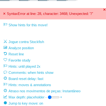
🞫
✕
SyntaxError at line: 28, character: 3468; Unexpected: "/"
Show hints for this move!
Jogue contra Stockfish
Analyze position
Reset line
Favorite study
Hints: until played 2x
Comments: when hints show
Board reset delay: fast
Hints: moves & annotations
Atraso nos movimentos de peças:
Instantâneo
Max depth:
placeholder
-
+
Jump to key move: on