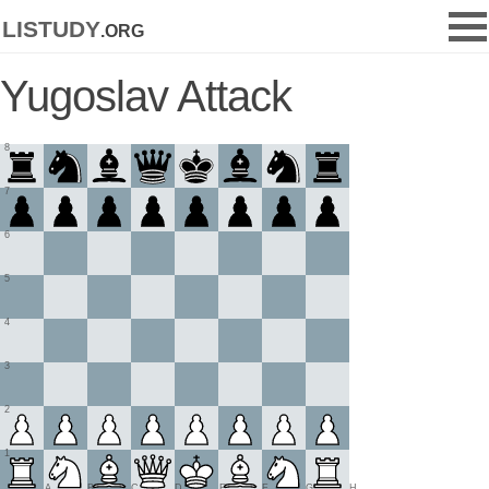
listudy
.org
Yugoslav Attack
8
7
6
5
4
3
2
1
A
B
C
D
E
F
G
H