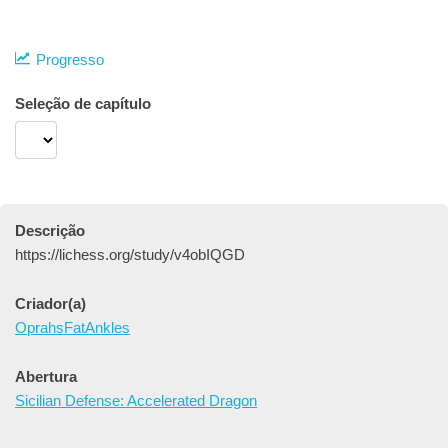
Progresso
Seleção de capítulo
Descrição
https://lichess.org/study/v4obIQGD
Criador(a)
OprahsFatAnkles
Abertura
Sicilian Defense: Accelerated Dragon